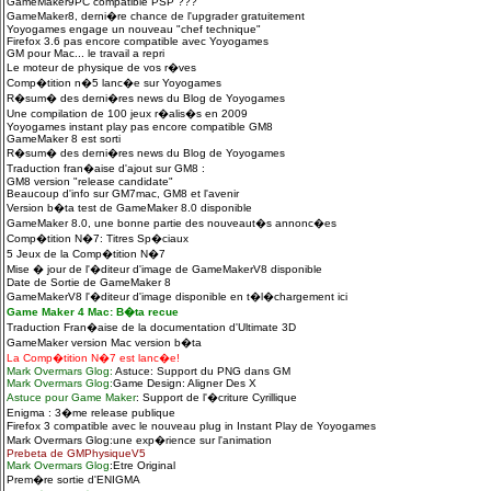
GameMaker9PC compatible PSP ???
GameMaker8, derni�re chance de l'upgrader gratuitement
Yoyogames engage un nouveau "chef technique"
Firefox 3.6 pas encore compatible avec Yoyogames
GM pour Mac... le travail a repri
Le moteur de physique de vos r�ves
Comp�tition n�5 lanc�e sur Yoyogames
R�sum� des derni�res news du Blog de Yoyogames
Une compilation de 100 jeux r�alis�s en 2009
Yoyogames instant play pas encore compatible GM8
GameMaker 8 est sorti
R�sum� des derni�res news du Blog de Yoyogames
Traduction fran�aise d'ajout sur GM8 :
GM8 version "release candidate"
Beaucoup d'info sur GM7mac, GM8 et l'avenir
Version b�ta test de GameMaker 8.0 disponible
GameMaker 8.0, une bonne partie des nouveaut�s annonc�es
Comp�tition N�7: Titres Sp�ciaux
5 Jeux de la Comp�tition N�7
Mise � jour de l'�diteur d'image de GameMakerV8 disponible
Date de Sortie de GameMaker 8
GameMakerV8 l'�diteur d'image disponible en t�l�chargement ici
Game Maker 4 Mac: B�ta recue
Traduction Fran�aise de la documentation d'Ultimate 3D
GameMaker version Mac version b�ta
La Comp�tition N�7 est lanc�e!
Mark Overmars Glog:
Astuce: Support du PNG dans GM
Mark Overmars Glog:
Game Design: Aligner Des X
Astuce pour Game Maker
: Support de l'�criture Cyrillique
Enigma : 3�me release publique
Firefox 3 compatible avec le nouveau plug in Instant Play de Yoyogames
Mark Overmars Glog:une exp�rience sur l'animation
Prebeta de GMPhysiqueV5
Mark Overmars Glog
:Etre Original
Prem�re sortie d'ENIGMA