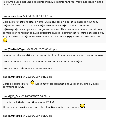
je trouve que c' est une excellente initiative, maintenant faut voir l' application dans
la vie pratique
par
daminetreg
@ 28/08/2007 03:17 pm
Cela a d�j� �t� test�, en effet Juval qui est un peu � la base de tout �a,
m�me si c'est tcho_i_er qui a v�ritablement fond� l'A.I.M.E. a d'abord
d�velopp� une application du genre pour son fils qui a la mucoviscidose, et cela
semble bien fonctionner, aussi plusieurs jeux ont commenc� � �tre d�velopp�s.
Et je ne suis pas s�r mais il me semble qu'il y en a d�j� deux ou trois existants.
par
[TheDarkTiger]
@ 28/08/2007 03:44 pm
cela me semble un d�fi interressant, tant sur le plan programmation que gameplay !
faudrait trouver une DLL qui resort le son du micro en temps r�el...
bonne chance � tous les programmeurs !
par
daminetreg
@ 28/08/2007 05:03 pm
Cette dll existe d�j�.
Elle a �t� programm� par Juval et au pire il y a les
commandes MCI.
par
M@D_Doc
@ 28/08/2007 06:00 pm
En effet, n'h�sitez pas � rejoindre l'A.I.M.E..
Ce sera une exp�rience nouvelle et int�ressante, vous verrez
par
daminetreg
@ 28/08/2007 08:09 pm