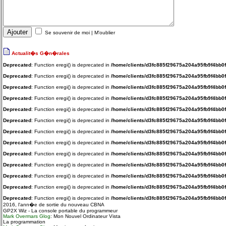
Se souvenir de moi
|
M'oublier
Actualit�s G�n�rales
Deprecated
: Function eregi() is deprecated in
/home/clients/d3fc885f29675a204a95fb9f4bb
Deprecated
: Function eregi() is deprecated in
/home/clients/d3fc885f29675a204a95fb9f4bb
Deprecated
: Function eregi() is deprecated in
/home/clients/d3fc885f29675a204a95fb9f4bb0
Deprecated
: Function eregi() is deprecated in
/home/clients/d3fc885f29675a204a95fb9f4bb0
Deprecated
: Function eregi() is deprecated in
/home/clients/d3fc885f29675a204a95fb9f4bb0
Deprecated
: Function eregi() is deprecated in
/home/clients/d3fc885f29675a204a95fb9f4bb0
Deprecated
: Function eregi() is deprecated in
/home/clients/d3fc885f29675a204a95fb9f4bb0
Deprecated
: Function eregi() is deprecated in
/home/clients/d3fc885f29675a204a95fb9f4bb0
Deprecated
: Function eregi() is deprecated in
/home/clients/d3fc885f29675a204a95fb9f4bb0
Deprecated
: Function eregi() is deprecated in
/home/clients/d3fc885f29675a204a95fb9f4bb0
Deprecated
: Function eregi() is deprecated in
/home/clients/d3fc885f29675a204a95fb9f4bb0
Deprecated
: Function eregi() is deprecated in
/home/clients/d3fc885f29675a204a95fb9f4bb0
Deprecated
: Function eregi() is deprecated in
/home/clients/d3fc885f29675a204a95fb9f4bb0
2016, l'ann�e de sortie du nouveau CBNA
GP2X Wiz - La console portable du programmeur
Mark Overmars Glog
: Mon Nouvel Ordinateur Vista
La programmation