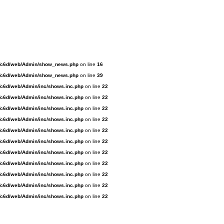
0fc6d/web/Admin/show_news.php
on line
16
0fc6d/web/Admin/show_news.php
on line
39
fc6d/web/Admin/inc/shows.inc.php
on line
22
fc6d/web/Admin/inc/shows.inc.php
on line
22
fc6d/web/Admin/inc/shows.inc.php
on line
22
fc6d/web/Admin/inc/shows.inc.php
on line
22
fc6d/web/Admin/inc/shows.inc.php
on line
22
fc6d/web/Admin/inc/shows.inc.php
on line
22
fc6d/web/Admin/inc/shows.inc.php
on line
22
fc6d/web/Admin/inc/shows.inc.php
on line
22
fc6d/web/Admin/inc/shows.inc.php
on line
22
fc6d/web/Admin/inc/shows.inc.php
on line
22
fc6d/web/Admin/inc/shows.inc.php
on line
22