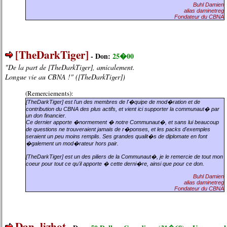
Buhl Damien
alias daminetreg
Fondateur du CBNA
[TheDarkTiger]
- Don:
25�00
"De la part de [TheDarkTiger], amicalement.
Longue vie au CBNA !" ([TheDarkTiger])
(Remerciements):
[TheDarkTiger] est l'un des membres de l'�quipe de mod�ration et de
contribution du CBNA des plus actifs, et vient ici supporter la communaut� par
un don financier.
Ce dernier apporte �normement � notre Communaut�, et sans lui beaucoup
de questions ne trouveraient jamais de r�ponses, et les packs d'exemples
seraient un peu moins remplis. Ses grandes qualit�s de diplomate en font
�galement un mod�rateur hors pair.
[TheDarkTiger] est un des piliers de la Communaut�, je le remercie de tout mon
coeur pour tout ce qu'il apporte � cette derni�re, ainsi que pour ce don.
Buhl Damien
alias daminetreg
Fondateur du CBNA
Dan_lizhot