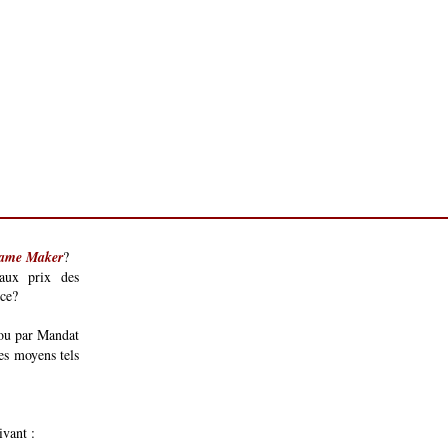
ame Maker
?
aux prix des
ce
?
 ou par Mandat
s moyens tels
ivant :