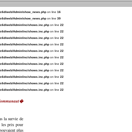
0fc6d/web/Admin/show_news.php
on line
16
0fc6d/web/Admin/show_news.php
on line
39
fc6d/web/Admin/inc/shows.inc.php
on line
22
fc6d/web/Admin/inc/shows.inc.php
on line
22
fc6d/web/Admin/inc/shows.inc.php
on line
22
fc6d/web/Admin/inc/shows.inc.php
on line
22
fc6d/web/Admin/inc/shows.inc.php
on line
22
fc6d/web/Admin/inc/shows.inc.php
on line
22
fc6d/web/Admin/inc/shows.inc.php
on line
22
fc6d/web/Admin/inc/shows.inc.php
on line
22
fc6d/web/Admin/inc/shows.inc.php
on line
22
fc6d/web/Admin/inc/shows.inc.php
on line
22
fc6d/web/Admin/inc/shows.inc.php
on line
22
Communaut�
ns la survie de
 les prix pour
ouvaient plus