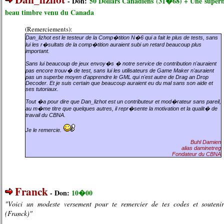
- Don:
50 Dollars Canadiens (31�68) + Une superb
beau timbre venu du Canada
(Remerciements):
Dan_lizhot est le testeur de la Comp�tition N�6 qui a fait le plus de tests, sans
lui les r�sultats de la comp�tition auraient subi un retard beaucoup plus
important.
Sans lui beaucoup de jeux envoy�s � notre service de contribution n'auraient
pas encore trouv� de test, sans lui les utilisateurs de Game Maker n'auraient
pas un superbe moyen d'apprendre le GML qui n'est autre de Drag an Drop
Decoder. Et je suis certain que beaucoup auraient eu du mal sans son aide et
ses tutoriaux.
Tout �a pour dire que Dan_lizhot est un contributeur et mod�rateur sans pareil,
au m�me titre que quelques autres, il repr�sente la motivation et la qualit� de
travail du CBNA.
Je le remercie.
Buhl Damien
alias daminetreg
Fondateur du CBNA
Franck
- Don:
10�00
"Voici un modeste versement pour te remercier de tes codes et soute
(Franck)"