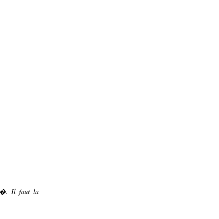
�. Il faut la