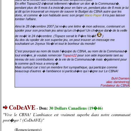
En effet Topaze22 d�sirait tellement r�aliser un don � la Communaut�,
pendant plus de 8 mois il a insist� pour en faire un, pendant plus de 8 mois je lui
ai dit qu'on trouverait un moyen de sauver le Budget du CBNA autre que les
dons, et comme � son habitude avec son projet
Mario Paper
il n'a pas laisser
tomber l'affaire.
Ainsi le 28 d�cembre 2007 j'ai re�u une lettre � mon adresse, contenant un
spoiler pour son prochain jeu ainsi qu'un ch�que! Un ch�que dat� de la veille
de no�l: le 24 d�cembre. (Topaze serait le P�re No�l!
)
Au dos du spoiler de son superbe jeu, on peut trouver un message me
souhaitant un Joyeux No�l et tout le bonheur du monde!
C'est pourquoi au nom de toute l'�quipe du CBNA, au nom de la Communaut�
tout enti�re, je voulais remercier
Topaze22
pour son aide importante tant au
niveau de ses contributions � la vie de la Communaut� mais �galement pour
la somme qu'il nous a envoy�.
Mais surtout car c'est un membre fort sympathique, qui participe comme
beaucoup d'autres � l'ambiance si particuli�re qui r�gne sur Le CBNA!
Buhl Damien
alias daminetreg
Fondateur du CBNA
CoDeAVE
- Don:
30 Dollars Canadiens (19�46)
"Vive le CBNA! L'ambiance est vraiment superbe dans notre communaut
prot�ger ! (CoDeAVE)"
(Remerciements):