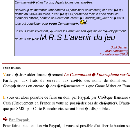
Communaut� et au Forum, depuis toutes ces ann�es.
Beaucoup de membres tout comme lui participent activement, et c'est �a qui
donne au CBNA sa force, c'est �a qui lui permet de tenir le choc dans les
moments difficile, comme actuellement, merci � Shadow_the_killer et � vous
tous qui contribuer pour
votre
Communaut�.
Je vous invite vivement, � visiter le Forum de son �quipe de d�veloppement
M.R.S L'avenir du jeu
de Jeux Vid�os:
.
Buhl Damien
alias daminetreg
Fondateur du CBNA
Faire un don
V
ous d�sirez aider financi�rement
La Communaut� Francophone sur G
Participer aux frais du serveur, aux co�ts des noms de domaines, 
Comp�titions
ou encore � des �v�nements tels que
Game Maker en Fran
I
l vous est alors possible de faire un don, par Paypal, par Ch�que Bancaire
Cash (Uniquement en France si vous ne poss�dez pas de ch�quier). D'autre
que par SMS, par Carte Bancaire etc. seront bient�t disponibles.
Par Paypal:
Pour faire une donation via Paypal, il vous est possible d'utiliser le bouton su