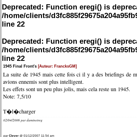
Deprecated
: Function eregi() is deprec
/home/clients/d3fc885f29675a204a95f
line
22
Deprecated
: Function eregi() is deprec
/home/clients/d3fc885f29675a204a95f
line
22
1945 Final Front's
[Auteur: FrancksGM]
La suite de 1945 mais cette fois ci il y a des briefings de m
avions ennemis sont plus intelligent.
Les effets sont un peu plus jolis, mais cela reste un 1945.
Note: 7,5/10
T�l�charger
02/04/2006 par
daminetreg
par
Clever
@ 01/12/2007 11:54 am