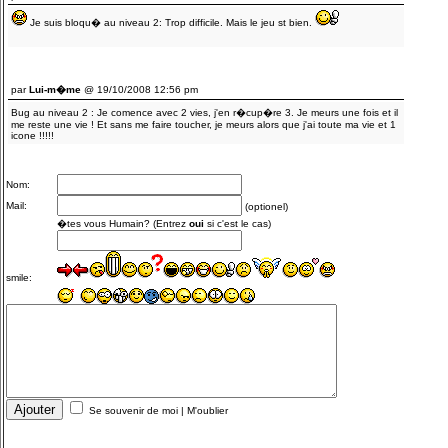
Je suis bloqu� au niveau 2: Trop difficile. Mais le jeu st bien.
par
Lui-m�me
@ 19/10/2008 12:56 pm
Bug au niveau 2 : Je comence avec 2 vies, j'en r�cup�re 3. Je meurs une fois et il
me reste une vie ! Et sans me faire toucher, je meurs alors que j'ai toute ma vie et 1
icone !!!!!
Nom:
Mail:
(optionel)
�tes vous Humain? (Entrez
oui
si c'est le cas)
smile:
Se souvenir de moi
|
M'oublier