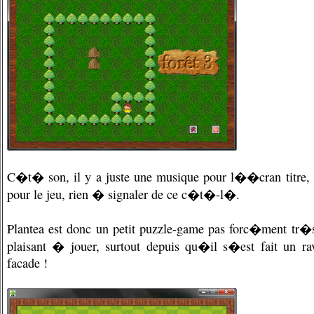
C�t� son, il y a juste une musique pour l��cran titre, 
pour le jeu, rien � signaler de ce c�t�-l�.
Plantea est donc un petit puzzle-game pas forc�ment tr�
plaisant � jouer, surtout depuis qu�il s�est fait un ra
facade !