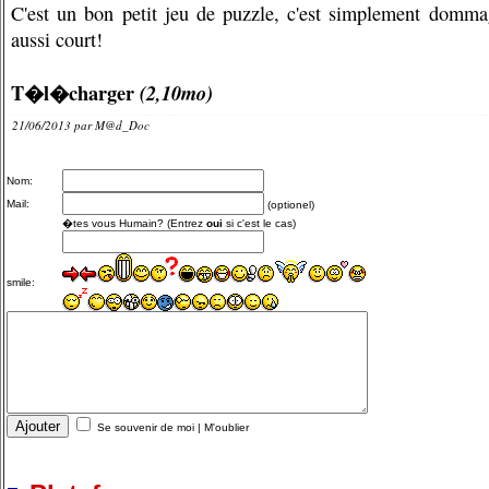
C'est un bon petit jeu de puzzle, c'est simplement dommag
aussi court!
T�l�charger
(2,10mo)
21/06/2013 par
M@d_Doc
Nom:
Mail:
(optionel)
�tes vous Humain? (Entrez
oui
si c'est le cas)
smile:
Se souvenir de moi
|
M'oublier