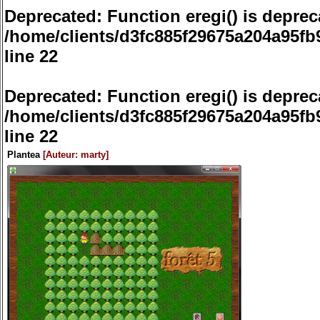
Deprecated
: Function eregi() is deprec
/home/clients/d3fc885f29675a204a95f
line
22
Deprecated
: Function eregi() is deprec
/home/clients/d3fc885f29675a204a95f
line
22
Plantea
[Auteur: marty]