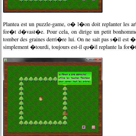
Plantea est un puzzle-game, o� l�on doit replanter les 
for�t d�vast�e. Pour cela, on dirige un petit bonhomme,
tomber des graines derri�re lui. On ne sait pas s�il est �
simplement �tourdi, toujours est-il qu�il replante la for�t