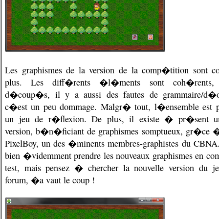
Les graphismes de la version de la comp�tition sont cor
plus. Les diff�rents �l�ments sont coh�rents,
d�coup�s, il y a aussi des fautes de grammaire/d�o
c�est un peu dommage. Malgr� tout, l�ensemble est p
un jeu de r�flexion. De plus, il existe � pr�sent u
version, b�n�ficiant de graphismes somptueux, gr�ce 
PixelBoy, un des �minents membres-graphistes du CBNA.
bien �videmment prendre les nouveaux graphismes en com
test, mais pensez � chercher la nouvelle version du je
forum, �a vaut le coup !