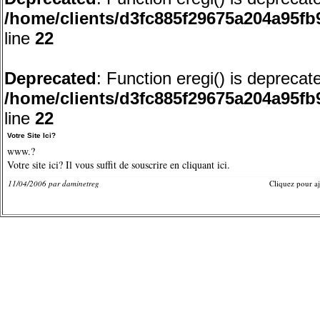
/home/clients/d3fc885f29675a204a95f
line
22
Deprecated
: Function eregi() is deprecat
/home/clients/d3fc885f29675a204a95f
line
22
Votre Site Ici?
www.?
Votre site ici? Il vous suffit de souscrire en cliquant
ici
.
11/04/2006 par
daminetreg
Cliquez pour aj