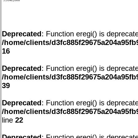
Deprecated
: Function eregi() is deprecat
/home/clients/d3fc885f29675a204a95
16
Deprecated
: Function eregi() is deprecat
/home/clients/d3fc885f29675a204a95
39
Deprecated
: Function eregi() is deprecat
/home/clients/d3fc885f29675a204a95f
line
22
Deprecated
: Function eregi() is deprecat