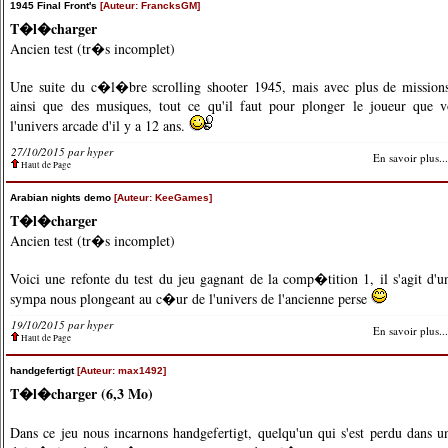
1945 Final Front's
[Auteur: FrancksGM]
T�l�charger
Ancien test (tr�s incomplet)
Une suite du c�l�bre scrolling shooter 1945, mais avec plus de missions
ainsi que des musiques, tout ce qu'il faut pour plonger le joueur que 
l'univers arcade d'il y a 12 ans.
27/10/2015 par hyper
En savoir plus...
Haut de Page
Arabian nights demo
[Auteur: KeeGames]
T�l�charger
Ancien test (tr�s incomplet)
Voici une refonte du test du jeu gagnant de la comp�tition 1, il s'agit d
sympa nous plongeant au c�ur de l'univers de l'ancienne perse
19/10/2015 par hyper
En savoir plus...
Haut de Page
handgefertigt
[Auteur: max1492]
T�l�charger (6,3 Mo)
Dans ce jeu nous incarnons handgefertigt, quelqu'un qui s'est perdu dans u