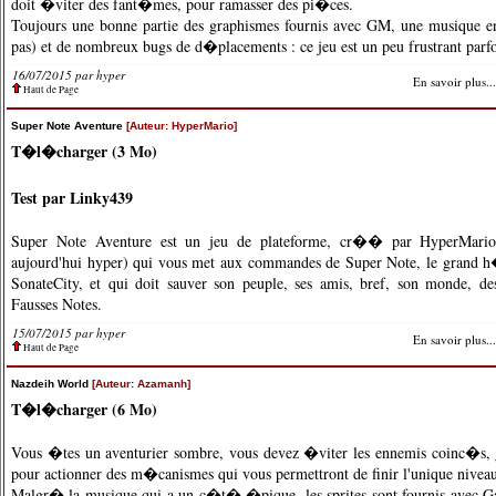
doit �viter des fant�mes, pour ramasser des pi�ces.
Toujours une bonne partie des graphismes fournis avec GM, une musique 
pas) et de nombreux bugs de d�placements : ce jeu est un peu frustrant parfo
16/07/2015 par hyper
En savoir plus...
Haut de Page
Super Note Aventure
[Auteur: HyperMario]
T�l�charger (3 Mo)
Test par Linky439
Super Note Aventure est un jeu de plateforme, cr�� par HyperMario 
aujourd'hui hyper) qui vous met aux commandes de Super Note, le grand 
SonateCity, et qui doit sauver son peuple, ses amis, bref, son monde, 
Fausses Notes.
15/07/2015 par hyper
En savoir plus...
Haut de Page
Nazdeih World
[Auteur: Azamanh]
T�l�charger (6 Mo)
Vous �tes un aventurier sombre, vous devez �viter les ennemis coinc�s, g
pour actionner des m�canismes qui vous permettront de finir l'unique nivea
Malgr� la musique qui a un c�t� �pique, les sprites sont fournis avec 