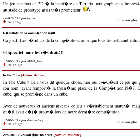
Un jeu sandbox en 2D � la mani�re de Terraria, aux graphismes impressi
au stade de prototype mais tr�s prometteur.
06/07/2015 par hyper
En savoir plus...
Haut de Page
R�sultats de la comp�tition n�8
Ca y est! Les r�sultats de la comp�tition, ainsi que tous les tests sont enfins
Cliquez ici pour les r�sultats!!!
21/06/2013 par
M@d_Doc
Haut de Page
In the Cube
[Auteur: Arthuro]
In The Cube ? Cela vous dit quelque chose, moi oui :)�C�est ce jeu qui 
son nom, ayant remport� la troisi�me place de la Comp�tition N�7. O
cube, qui se prom�ne dans un cube.
Avec de nouveaux et anciens niveaux ce jeu a v�ritablement matur�, mal
qu�il avait d�j� prouv� lors de notre derni�re comp�tition.
21/06/2013 par
daminetreg
En savoir plus...
Haut de Page
Arbuste - Il voulait �tre un arbre
[Auteur: Robinlife]