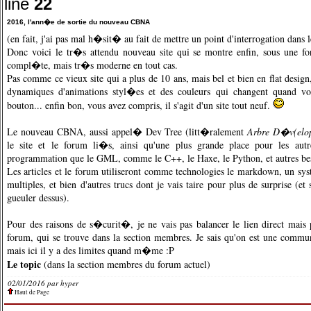
line
22
2016, l'ann�e de sortie du nouveau CBNA
(en fait, j'ai pas mal h�sit� au fait de mettre un point d'interrogation dans l
Donc voici le tr�s attendu nouveau site qui se montre enfin, sous une f
compl�te, mais tr�s moderne en tout cas.
Pas comme ce vieux site qui a plus de 10 ans, mais bel et bien en flat design,
dynamiques d'animations styl�es et des couleurs qui changent quand vo
bouton... enfin bon, vous avez compris, il s'agit d'un site tout neuf.
Le nouveau CBNA, aussi appel� Dev Tree (litt�ralement
Arbre D�v(elo
le site et le forum li�s, ainsi qu'une plus grande place pour les autr
programmation que le GML, comme le C++, le Haxe, le Python, et autres bes
Les articles et le forum utiliseront comme technologies le markdown, un sy
multiples, et bien d'autres trucs dont je vais taire pour plus de surprise (e
gueuler dessus).
Pour des raisons de s�curit�, je ne vais pas balancer le lien direct mais 
forum, qui se trouve dans la section membres. Je sais qu'on est une comm
mais ici il y a des limites quand m�me :P
Le topic
(dans la section membres du forum actuel)
02/01/2016 par hyper
Haut de Page