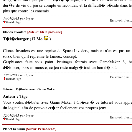
dur�e de vie du jeu se compte en secondes, et la difficult� r�side dans 
plus que contre les ennemis.
14/07/2015 par hyper
En savoir plus...
Haut de Page
Clones Invaders
[Auteur: Titi la palourde]
T�l�charger (17 Mo
)
Clones Invaders est une reprise de Space Invaders, mais ce n'en est pas un
sors), bien qu'il reprenne le fameux concept.
Graphismes faits sous paint, bruitages fournis avec GameMaker 8, 
d�foncer, boss en mousse, ce jeu reste malgr� tout un bon d�but.
13/07/2015 par hyper
En savoir plus...
Haut de Page
Tutoriel : D�buter avec Game Maker
Auteur : Ttgc
Vous voulez d�buter avec Game Maker ? Gr�ce � ce tutoriel vous appren
du logiciel afin de pouvoir cr�er facilement vos propres jeux !
12/07/2015 par hyper
En savoir plus...
Haut de Page
Planet Centauri
[Auteur: Permadeath]