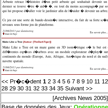
Arbuste retrace l�histoire d�un petit arbuste qui souhaitait devenir un
dernier se trouve �tre � aid� �, ou tout du moins accompagn� par son
qui lui propose d�aller voir le jardinier afin de l�aider � devenir un arbre
Ce jeu est une sorte de bande-dessin�e interactive, du fait de sa forte sc�n
niveaux sous forme jeu de plateforme.
21/06/2013 par
daminetreg
En savoir plus...
Haut de Page
Make Like a Tree
[Auteur: [TheDarkTiger]]
Make Like a Tree est un maze game en 3D isom�trique o� le but est
diff�rentes esp�ces d�arbres avec un module explorateur d�ploy� sur 
continents du monde (Europe, Asie, Afrique, Am�rique du nord et du sud
navette spatiale.
21/06/2013 par
daminetreg
En savoir plus...
Haut de Page
<< Pr�c�dent
1
2
3
4
5
6
7
8
9
10
11
12
28
29
30
31
32
33
34
35
Suivant >>
[Archives News 2005]
Base de données des Jeux:
O
pérationne